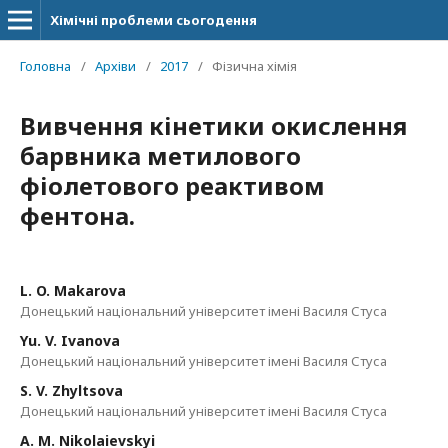
Хімічні проблеми сьогодення
Головна
/
Архіви
/
2017
/
Фізична хімія
Вивчення кінетики окислення
барвника метилового
фіолетового реактивом
фентона.
L. O. Makarova
Донецький національний університет імені Василя Стуса
Yu. V. Ivanova
Донецький національний університет імені Василя Стуса
S. V. Zhyltsova
Донецький національний університет імені Василя Стуса
A. M. Nikolaievskyi