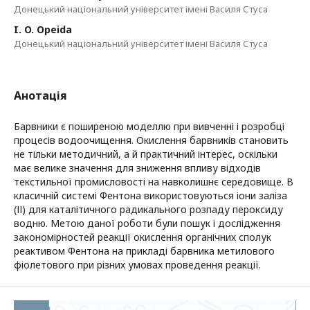
Донецький національний університет імені Василя Стуса
I. O. Opeida
Донецький національний університет імені Василя Стуса
Анотація
Барвники є поширеною моделлю при вивченні і розробці
процесів водоочищення. Окислення барвників становить
не тільки методичний, а й практичний інтерес, оскільки
має велике значення для зниження впливу відходів
текстильної промисловості на навколишнє середовище. В
класичній системі Фентона використовуються іони заліза
(ІІ) для каталітичного радикального розпаду пероксиду
водню. Метою даної роботи були пошук і дослідження
закономірностей реакції окислення органічних сполук
реактивом Фентона на прикладі барвника метилового
фіолетового при різних умовах проведення реакції.