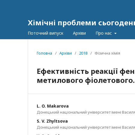
Хімічні проблеми сьогоден
Поточний випуск
Архіви
Про нас
Головна
/
Архіви
/
2018
/
Фізична хімія
Ефективність реакції фен
метилового фіолетового.
L. O. Makarova
Донецький національний університет імені Василя
S. V. Zhyltsova
Донецький національний університет імені Василя