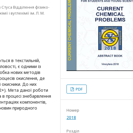
 Стуса Відділення фізико-
ії і вуглехімії ім. Л. М.
ться в текстильній,
ловості, є одними із
обка нових методів
оцесів окислення, де
 окисники. До них
PDF
2+). Мета даної роботи
 в процесі знебарвлення
ентраціях компонентів,
ечовин природного
Номер
2018
Розділ