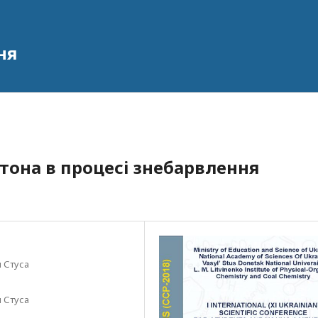
ня
тона в процесі знебарвлення
 Стуса
 Стуса