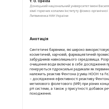
Y. O. Opeida
Донецький національний університет імені Василя
хімії горючих копалин Інституту фізико-органічної хім
Литвиненка НАН України
Анотація
Синтетичні барвники, які широко використовую
косметичній, харчовій, фармацевтичній промис
забрудників навколишнього середовища. Розр
очищення води включає в себе дослідження пр
генеруються гідроксильні радикали як первинні
належить реактив Фентона (суміш НООН та Fe
– дослідження ефективності реактиву Фентона
метилового фіолетового (МФ) при різних конц
рН системи, а також у присутності добавок р
походження.