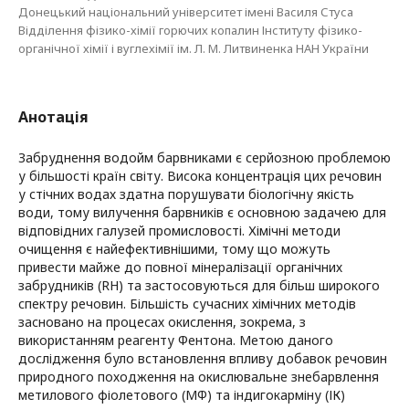
Донецький національний університет імені Василя Стуса
Відділення фізико-хімії горючих копалин Інституту фізико-
органічної хімії і вуглехімії ім. Л. М. Литвиненка НАН України
Анотація
Забруднення водойм барвниками є серйозною проблемою
у більшості країн світу. Висока концентрація цих речовин
у стічних водах здатна порушувати біологічну якість
води, тому вилучення барвників є основною задачею для
відповідних галузей промисловості. Хімічні методи
очищення є найефективнішими, тому що можуть
привести майже до повної мінералізації органічних
забрудників (RH) та застосовуються для більш широкого
спектру речовин. Більшість сучасних хімічних методів
засновано на процесах окислення, зокрема, з
використанням реагенту Фентона. Метою даного
дослідження було встановлення впливу добавок речовин
природного походження на окислювальне знебарвлення
метилового фіолетового (МФ) та індигокарміну (ІК)