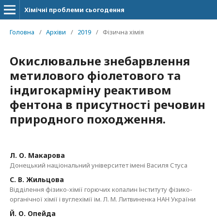
Хімічні проблеми сьогодення
Головна
/
Архіви
/
2019
/
Фізична хімія
Окислювальне знебарвлення
метилового фіолетового та
індигокарміну реактивом
фентона в присутності речовин
природного походження.
Л. О. Макарова
Донецький національний університет імені Василя Стуса
С. В. Жильцова
Відділення фізико-хімії горючих копалин Інституту фізико-
органічної хімії і вуглехімії ім. Л. М. Литвиненка НАН України
Й. О. Опейда