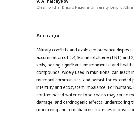
V. A. Palchykov
Oles Honchar Dnipro National University, Dnipro, Ukra
Анотація
Military conflicts and explosive ordnance disposal 
accumulation of 2,4,6-trinitrotoluene (TNT) and 2
soils, posing significant environmental and health
compounds, widely used in munitions, can leach i
microbial communities, and persist for extended pe
infertility and ecosystem imbalance. For humans,
contaminated water or food chains may cause me
damage, and carcinogenic effects, underscoring t
monitoring and remediation strategies in post-con