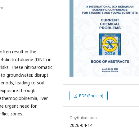
ine
often result in the
,4-dinitrotoluene (DNT) in
 risks. These nitroaromatic
nto groundwater, disrupt
riods, leading to soil
 exposure through
PDF (English)
themoglobinemia, liver
he urgent need for
flict zones.
Опубліковано
2026-04-14