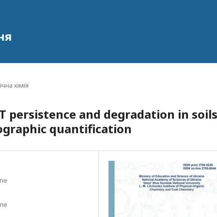
ня
ічна хімія
 persistence and degradation in soils
graphic quantification
ine
ine