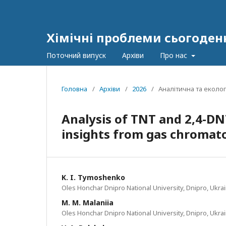
Хімічні проблеми сьогоден
Поточний випуск
Архіви
Про нас
Головна
/
Архіви
/
2026
/
Аналітична та еколог
Analysis of TNT and 2,4-DNT
insights from gas chromato
K. I. Tymoshenko
Oles Honchar Dnipro National University, Dnipro, Ukra
M. M. Malaniia
Oles Honchar Dnipro National University, Dnipro, Ukra